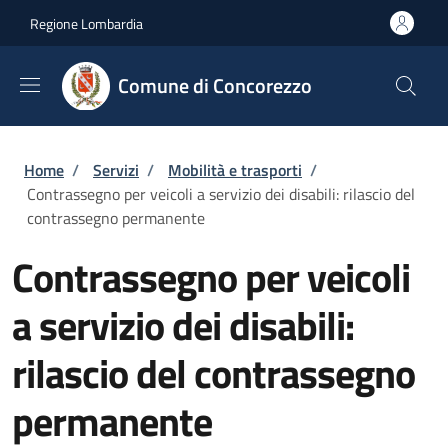
Salta al contenuto principale
Skip to footer content
Regione Lombardia
Comune di Concorezzo
Briciole di pane
Home
/
Servizi
/
Mobilità e trasporti
/
Contrassegno per veicoli a servizio dei disabili: rilascio del
contrassegno permanente
Contrassegno per veicoli
a servizio dei disabili:
rilascio del contrassegno
permanente