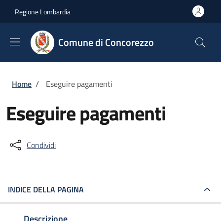
Salta al contenuto principale
Skip to footer content
Regione Lombardia
Comune di Concorezzo
Briciole di pane
Home
/
Eseguire pagamenti
Eseguire pagamenti
Condividi
INDICE DELLA PAGINA
Descrizione