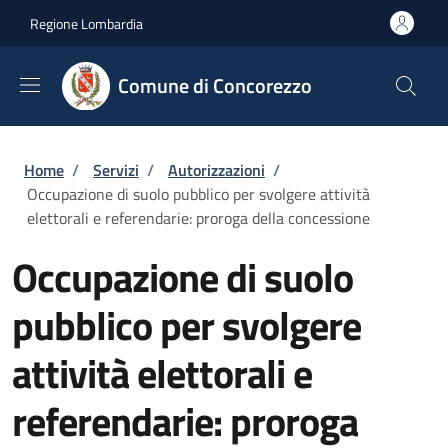
Salta al contenuto principale
Skip to footer content
Regione Lombardia
Comune di Concorezzo
Briciole di pane
Home
/
Servizi
/
Autorizzazioni
/
Occupazione di suolo pubblico per svolgere attività
elettorali e referendarie: proroga della concessione
Occupazione di suolo
pubblico per svolgere
attività elettorali e
referendarie: proroga