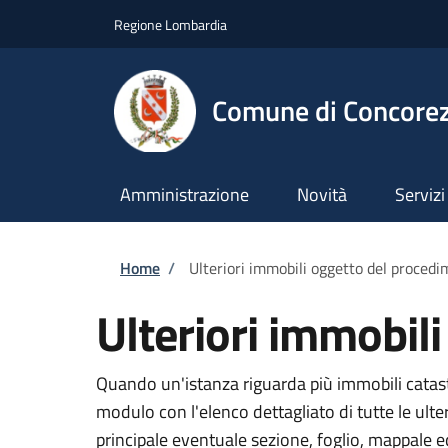
Salta al contenuto principale
Skip to footer content
Regione Lombardia
Comune di Concore
Amministrazione
Novità
Servizi
Briciole di pane
Home
/
Ulteriori immobili oggetto del proced
Ulteriori immobil
Quando un'istanza riguarda più immobili catasta
modulo con l'elenco dettagliato di tutte le ult
principale eventuale sezione, foglio, mappale 