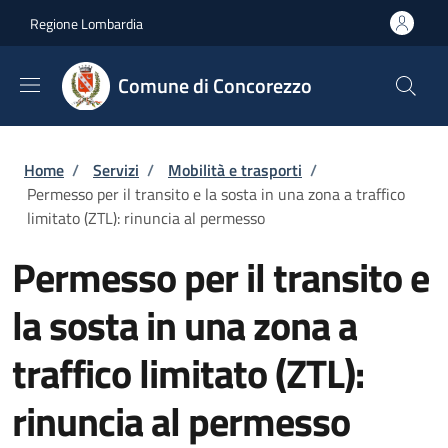
Salta al contenuto principale
Skip to footer content
Regione Lombardia
Comune di Concorezzo
Briciole di pane
Home
/
Servizi
/
Mobilità e trasporti
/
Permesso per il transito e la sosta in una zona a traffico
limitato (ZTL): rinuncia al permesso
Permesso per il transito e
la sosta in una zona a
traffico limitato (ZTL):
rinuncia al permesso