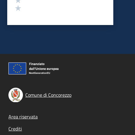
Valuta 1 stelle su 5
Comune di Concorezzo
Footer menu
Area riservata
Crediti