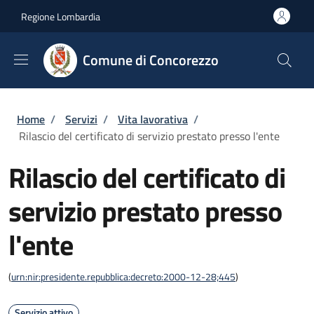
Salta al contenuto principale
Skip to footer content
Regione Lombardia
Comune di Concorezzo
Briciole di pane
Home
/
Servizi
/
Vita lavorativa
/
Rilascio del certificato di servizio prestato presso l'ente
Rilascio del certificato di
servizio prestato presso
l'ente
(
urn:nir:presidente.repubblica:decreto:2000-12-28;445
)
Servizio attivo