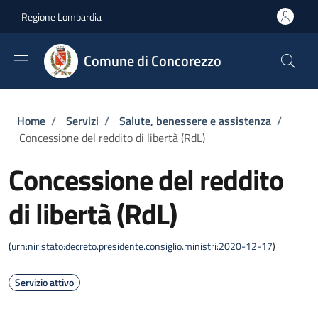
Salta al contenuto principale
Skip to footer content
Regione Lombardia
Comune di Concorezzo
Briciole di pane
Home
/
Servizi
/
Salute, benessere e assistenza
/
Concessione del reddito di libertà (RdL)
Concessione del reddito
di libertà (RdL)
(
urn:nir:stato:decreto.presidente.consiglio.ministri:2020-12-17
)
Servizio attivo