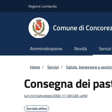
Salta al contenuto principale
Skip to footer content
Regione Lombardia
Comune di Concore
Amministrazione
Novità
Servizi
Briciole di pane
Home
/
Servizi
/
Salute, benessere e assis
Consegna dei past
(
urn:nir:stato:legge:2000-11-08;328~art6
)
Servizio attivo