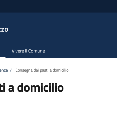
zzo
Vivere il Comune
tenza
/
Consegna dei pasti a domicilio
i a domicilio