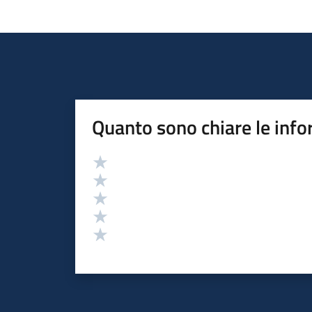
Quanto sono chiare le info
Valutazione
Valuta 5 stelle su 5
Valuta 4 stelle su 5
Valuta 3 stelle su 5
Valuta 2 stelle su 5
Valuta 1 stelle su 5