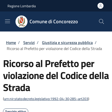
Salta al contenuto principale
Skip to footer content
Regione Lombardia
Comune di Concorezzo
Briciole di pane
Home
/
Servizi
/
Giustizia e sicurezza pubblica
/
Ricorso al Prefetto per violazione del Codice della Strada
Ricorso al Prefetto per
violazione del Codice della
Strada
(
urn:nir:stato:decreto.legislativo:1992-04-30;285~art203
)
Servizio attivo