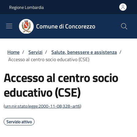
Salta al contenuto principale
Skip to footer content
Regione Lombardia
Comune di Concorezzo
Briciole di pane
Home
/
Servizi
/
Salute, benessere e assistenza
/
Accesso al centro socio educativo (CSE)
Accesso al centro socio
educativo (CSE)
(
urn:nir:stato:legge:2000-11-08;328~art6
)
Servizio attivo