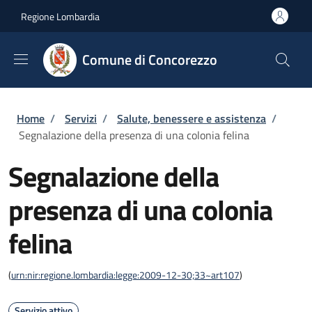
Salta al contenuto principale
Skip to footer content
Regione Lombardia
Comune di Concorezzo
Briciole di pane
Home
/
Servizi
/
Salute, benessere e assistenza
/
Segnalazione della presenza di una colonia felina
Segnalazione della
presenza di una colonia
felina
(
urn:nir:regione.lombardia:legge:2009-12-30;33~art107
)
Servizio attivo