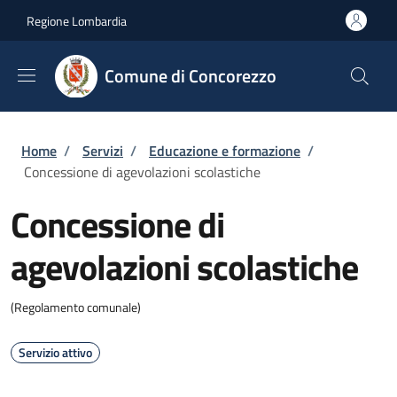
Salta al contenuto principale
Skip to footer content
Regione Lombardia
Comune di Concorezzo
Briciole di pane
Home
/
Servizi
/
Educazione e formazione
/
Concessione di agevolazioni scolastiche
Concessione di
agevolazioni scolastiche
(Regolamento comunale)
Servizio attivo