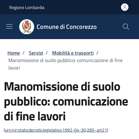
Salta al contenuto principale
Skip to footer content
Regione Lombardia
Comune di Concorezzo
Briciole di pane
Home
/
Servizi
/
Mobilità e trasporti
/
Manomissione di suolo pubblico: comunicazione di fine
lavori
Manomissione di suolo
pubblico: comunicazione
di fine lavori
(
urn:nir:stato:decreto.legislativo:1992-04-30;285~art21
)