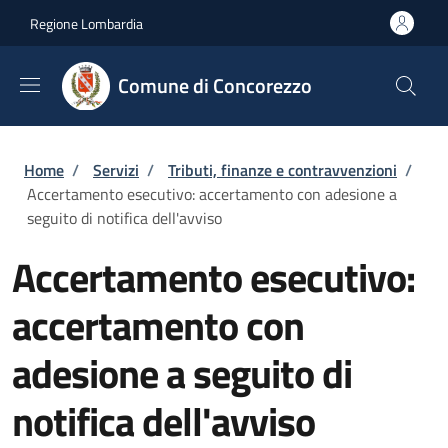
Salta al contenuto principale
Skip to footer content
Regione Lombardia
Comune di Concorezzo
Briciole di pane
Home
/
Servizi
/
Tributi, finanze e contravvenzioni
/
Accertamento esecutivo: accertamento con adesione a
seguito di notifica dell'avviso
Accertamento esecutivo:
accertamento con
adesione a seguito di
notifica dell'avviso