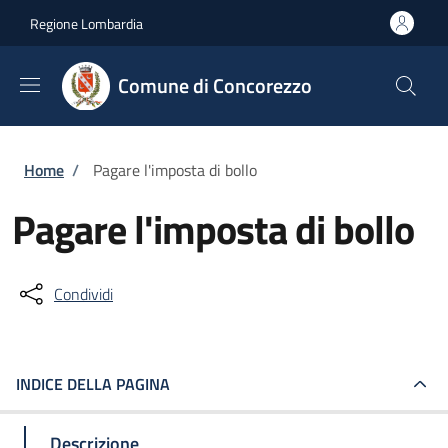
Salta al contenuto principale
Skip to footer content
Regione Lombardia
Comune di Concorezzo
Briciole di pane
Home
/
Pagare l'imposta di bollo
Pagare l'imposta di bollo
Condividi
INDICE DELLA PAGINA
Descrizione