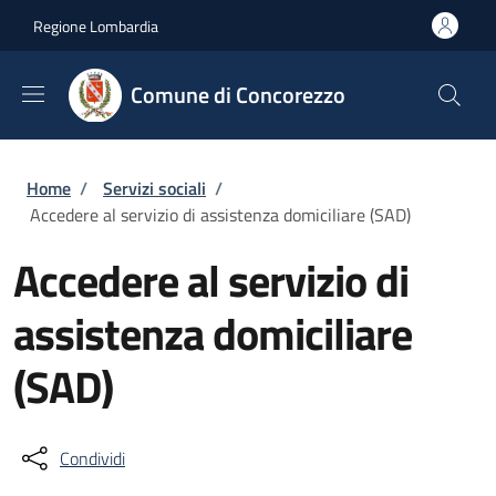
Salta al contenuto principale
Skip to footer content
Regione Lombardia
Comune di Concorezzo
Briciole di pane
Home
/
Servizi sociali
/
Accedere al servizio di assistenza domiciliare (SAD)
Accedere al servizio di
assistenza domiciliare
(SAD)
Condividi