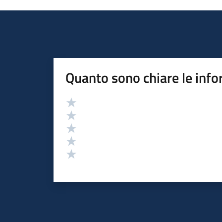
Quanto sono chiare le info
Valutazione
Valuta 5 stelle su 5
Valuta 4 stelle su 5
Valuta 3 stelle su 5
Valuta 2 stelle su 5
Valuta 1 stelle su 5