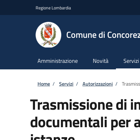
Salta al contenuto principale
Skip to footer content
Regione Lombardia
Comune di Concore
Amministrazione
Novità
Servizi
Briciole di pane
Home
/
Servizi
/
Autorizzazioni
/
Trasmiss
Trasmissione di i
documentali per al
istanze