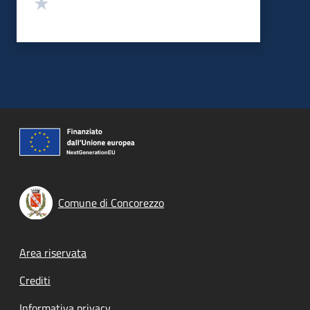
Valuta 1 stelle su 5
Comune di Concorezzo
Footer menu
Area riservata
Crediti
Informativa privacy