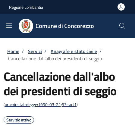
Salta al contenuto principale
Skip to footer content
Regione Lombardia
Comune di Concorezzo
Briciole di pane
Home
/
Servizi
/
Anagrafe e stato civile
/
Cancellazione dall'albo dei presidenti di seggio
Cancellazione dall'albo
dei presidenti di seggio
(
urn:nir:stato:legge:1990-03-21;53~art1
)
Servizio attivo