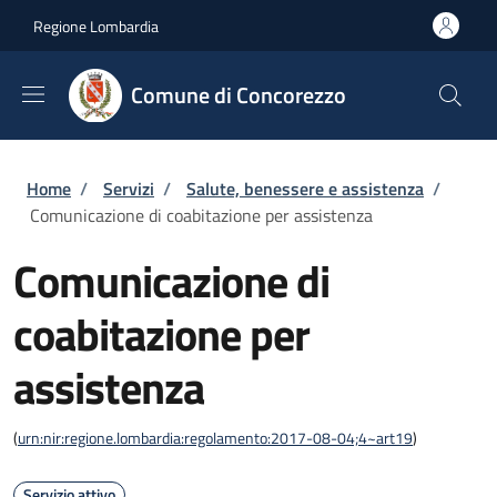
Salta al contenuto principale
Skip to footer content
Regione Lombardia
Comune di Concorezzo
Briciole di pane
Home
/
Servizi
/
Salute, benessere e assistenza
/
Comunicazione di coabitazione per assistenza
Comunicazione di
coabitazione per
assistenza
(
urn:nir:regione.lombardia:regolamento:2017-08-04;4~art19
)
Servizio attivo