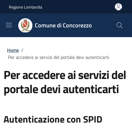
Salta al contenuto principale
Skip to footer content
Regione Lombardia
Comune di Concorezzo
Briciole di pane
Home
/
Per accedere ai servizi del portale devi autenticarti
Per accedere ai servizi del
portale devi autenticarti
Autenticazione con SPID